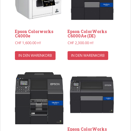
Epson Colorworks
Epson ColorWorks
C4000e
C6000Ae (DE)
CHF
1,600.00
CHF
2,300.00
HT
HT
IN DEN WARENKORB
IN DEN WARENKORB
Epson ColorWorks