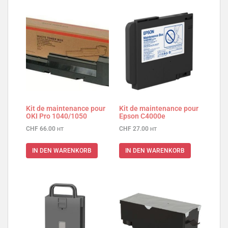
Kit de maintenance pour
Kit de maintenance pour
OKI Pro 1040/1050
Epson C4000e
CHF
66.00
CHF
27.00
HT
HT
IN DEN WARENKORB
IN DEN WARENKORB