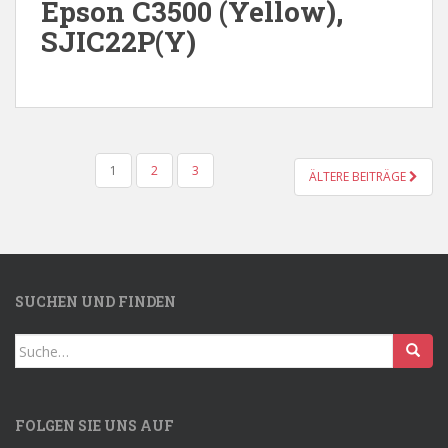
Epson C3500 (Yellow),
SJIC22P(Y)
SEITENNUMMERIERUNG
1
2
3
ÄLTERE BEITRÄGE
DER
BEITRÄGE
SUCHEN UND FINDEN
Search
for:
FOLGEN SIE UNS AUF