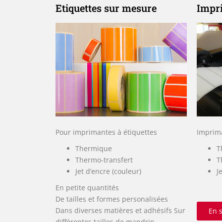
Etiquettes sur mesure
Impri
Pour imprimantes à étiquettes
Imprima
Thermique
T
Thermo-transfert
T
Jet d’encre (couleur)
J
En petite quantités
De tailles et formes personalisées
Dans diverses matières et adhésifs Sur
En s
différentes tailles de mandrin