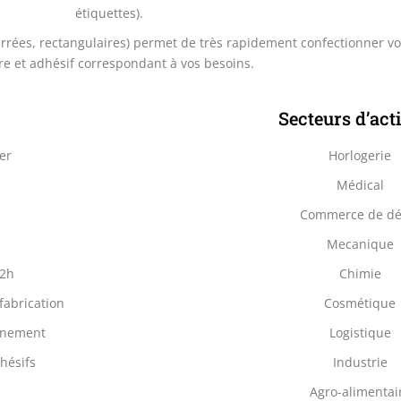
étiquettes).
rrées, rectangulaires) permet de très rapidement confectionner vo
re et adhésif correspondant à vos besoins.
Secteurs d’acti
er
Horlogerie
Médical
Commerce de dét
Mecanique
72h
Chimie
fabrication
Cosmétique
onnement
Logistique
hésifs
Industrie
Agro-alimentai