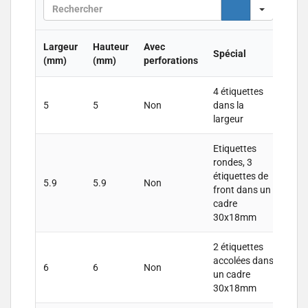
S
e
a
r
Largeur
Hauteur
Avec
Spécial
c
(mm)
(mm)
perforations
h
4 étiquettes
5
5
Non
dans la
largeur
Etiquettes
rondes, 3
étiquettes de
5.9
5.9
Non
front dans un
cadre
30x18mm
2 étiquettes
accolées dans
6
6
Non
un cadre
30x18mm