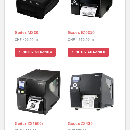
Godex MX30i
Godex EZ6350i
CHF
400.00
CHF
1,950.00
HT
HT
AJOUTER AU PANIER
AJOUTER AU PANIER
Godex ZX1600i
Godex ZX430i