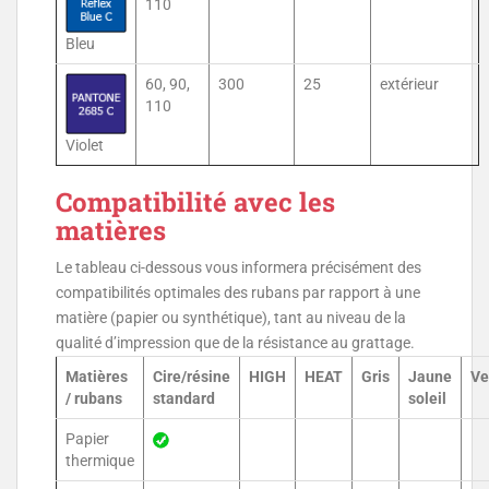
110
Bleu
60, 90,
300
25
extérieur
110
Violet
Compatibilité avec les
matières
Le tableau ci-dessous vous informera précisément des
compatibilités optimales des rubans par rapport à une
matière (papier ou synthétique), tant au niveau de la
qualité d’impression que de la résistance au grattage.
Matières
Cire/résine
HIGH
HEAT
Gris
Jaune
Ve
/ rubans
standard
soleil
Papier
thermique