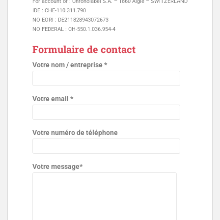
For account of : Chronolabel S.A. – 1860 Aigle – SWITZERLAND
IDE : CHE-110.311.790
NO EORI : DE211828943072673
NO FEDERAL : CH-550.1.036.954-4
Formulaire de contact
Votre nom / entreprise *
Votre email *
Votre numéro de téléphone
Votre message*