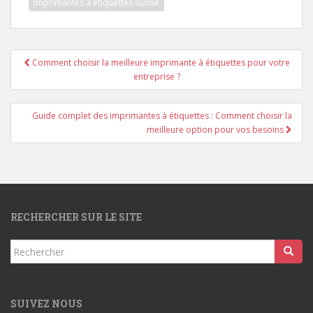
Imprimantes à étiquettes suisse
Navigation
Comment choisir la meilleure imprimante à étiquettes pour votre
de
entreprise ?
l’article
Guide complet des imprimantes à étiquettes : Comment choisir la
meilleure option pour vos besoins
RECHERCHER SUR LE SITE
Rechercher...
SUIVEZ NOUS