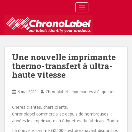
S
TOGGLE NAVIGATION
k
i
p
t
o
m
a
Une nouvelle imprimante
i
thermo-transfert à ultra-
n
c
haute vitesse
o
n
t
9 mai 2023
Chronolabel - Imprimantes à étiquettes
e
n
Chères clientes, chers clients,
t
Chronolabel commercialise depuis de nombreuses
années les imprimantes à étiquettes du fabricant Godex.
La nouvelle gamme GX4000i est dorénavant disponible.