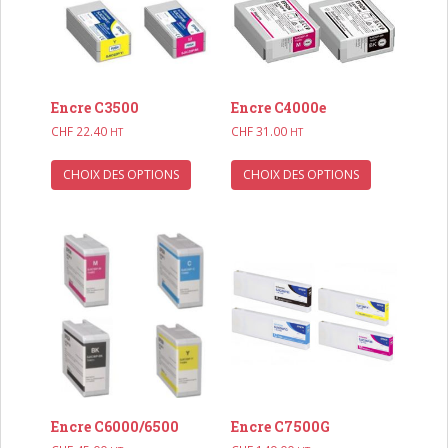
Encre C3500
Encre C4000e
CHF
22.40
CHF
31.00
HT
HT
Ce
Ce
CHOIX DES OPTIONS
CHOIX DES OPTIONS
produit
produit
a
a
plusieurs
plusieurs
variations.
variations.
Les
Les
options
options
peuvent
peuvent
être
être
choisies
choisies
sur
sur
la
la
Encre C6000/6500
Encre C7500G
page
page