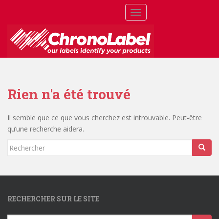
S
TOGGLE NAVIGATION
k
i
p
t
o
m
a
Rien n'a été trouvé
i
n
c
Il semble que ce que vous cherchez est introuvable. Peut-être
o
qu’une recherche aidera.
n
Rechercher...
t
e
n
t
RECHERCHER SUR LE SITE