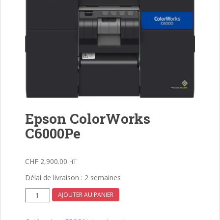
Epson ColorWorks
C6000Pe
CHF
2,900.00
HT
Délai de livraison : 2 semaines
quantité
AJOUTER AU PANIER
de
Epson