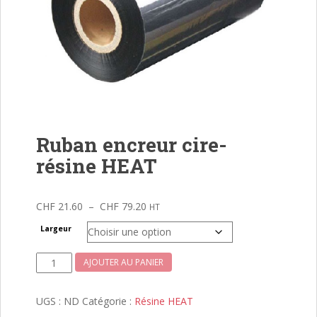
Ruban encreur cire-
résine HEAT
Plage
CHF
21.60
–
CHF
79.20
HT
de
Largeur
prix :
CHF 21.60
quantité
AJOUTER AU PANIER
à
de
CHF 79.20
Ruban
UGS :
ND
Catégorie :
Résine HEAT
encreur