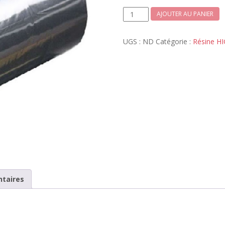
CHF 61
quantité
AJOUTER AU PANIER
de
Ruban
UGS :
ND
Catégorie :
Résine H
encreur
résine
HIGH
taires