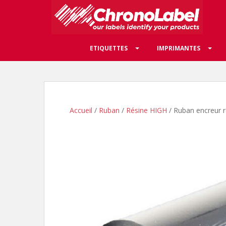
S
k
i
p
ETIQUETTES
IMPRIMANTES
t
o
m
a
i
n
Accueil
/
Ruban
/
Résine HIGH
/ Ruban encreur 
c
o
n
t
e
n
t