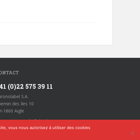
ONTACT
41 (0)22 575 39 11
ronolabel S.A.
emin des Iles 10
-1860 Aigle
llgemeine Geschäftsbedingungen
ite, vous nous autorisez à utiliser des cookies