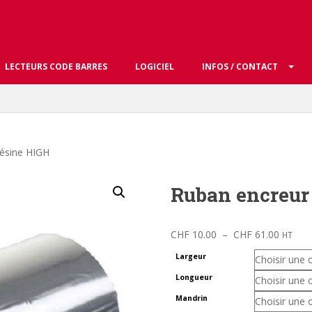
LECTEURS CODE BARRES
LOGICIEL
INFOS / CONTACT
résine HIGH
Ruban encreur
Plage
CHF
10.00
–
CHF
61.00
HT
de
Largeur
prix :
Longueur
CHF 10
à
Mandrin