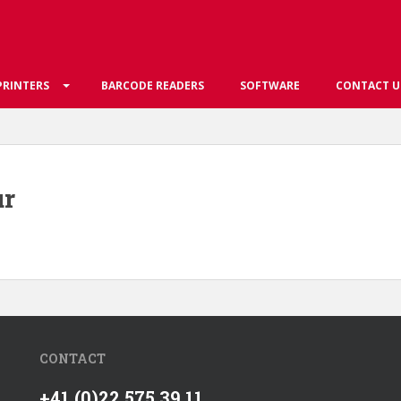
PRINTERS
BARCODE READERS
SOFTWARE
CONTACT U
ur
CONTACT
+41 (0)22 575 39 11