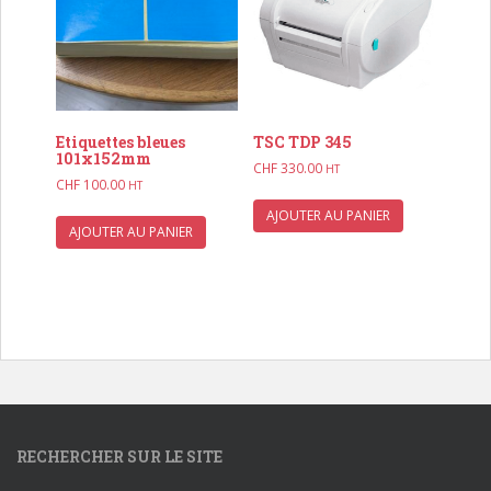
Etiquettes bleues
TSC TDP 345
101x152mm
CHF
330.00
HT
CHF
100.00
HT
AJOUTER AU PANIER
AJOUTER AU PANIER
RECHERCHER SUR LE SITE