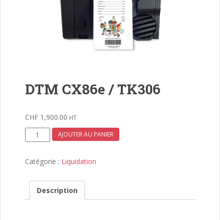
DTM CX86e / TK306
CHF
1,900.00
HT
quantité
AJOUTER AU PANIER
de
DTM
Catégorie :
Liquidation
CX86e
/
TK306
Description